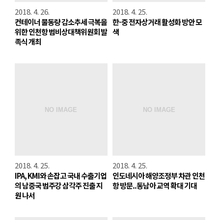
2018. 4. 26.
2018. 4. 25.
컨테이너 물동량 감소추세 극복을
한-중 전자상거래 활성화 방안 모
위한 인천항 범비상대책위원회 발
색
족식 개최
2018. 4. 25.
2018. 4. 25.
IPA, KMI와 손잡고 국내 수출기업
인도네시아 해양조정부 차관 인천
의 남중국 범주강 삼각주 진출 지
항 방문..동남아 교역 확대 기대
원 나서