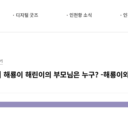
디지털 굿즈
인천항 소식
인
기
] 해룡이 해린이의 부모님은 누구? -해룡이