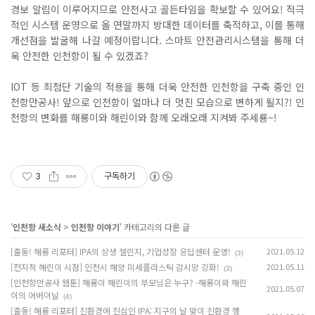
경보 알림이 이루어지므로 안전사고 골든타임을 확보할 수 있어요
!
적극
적인 시스템 운영으로 올 연말까지 방대한 데이터를 축적하고
,
이를 통해
개선점을 발굴해 나갈 예정이랍니다
.
스마트 안전관리시스템을 통해 더
욱 안전한 인천항이 될 수 있겠죠
?
IOT
등 최첨단 기술의 적용을 통해 더욱 안전한 인천항을 구축 중인 인
천항만공사
!
앞으로 인천항이 얼마나 더 멋진 모습으로 변하게 될지
?!
인
천항의 변화를 해룡이와 해린이와 함께 오래오래 지켜봐 주세룡
~!
3
구독하기
'
인천항 새소식
>
인천항 이야기
' 카테고리의 다른 글
[출동! 해룡 리포터] IPA의 상생 챌린지, 기업성장 응답센터 운영!
2021.05.12
(3)
[전지적 해린이 시점] 인천시 해양 미세플라스틱 감시망 강화!
2021.05.11
(3)
[인천항만공사 웹툰] 해룡이 해린이의 부모님은 누구? -해룡이와 해린
2021.05.07
이의 어버이날
(4)
[출동! 해룡 리포터] 친환경에 진심인 IPA: 지구의 날 맞이 친환경 행