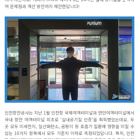
여 문제점과 개선 방안까지 제안한답니다
!
인천항만공사는 지난
1
월 인천항 국제여객터미널과 연안여객터미널에서
국내 항만 여객터미널 최초로
‘
실내공기질 인증
’
을 획득했었는데요
.
두
곳 모두 미세먼지
,
일산화탄소
,
곰팡이 등 호흡기 질환에 영향을 미칠 수
있는
10
가지 항목에서 모두 기준치 이하로 측정되었답니다
.
특히
,
인천