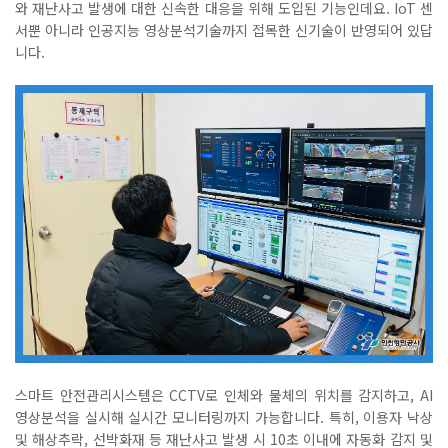
와 재난사고 발생에 대한 신속한 대응을 위해 도입된 기능인데요
. IoT
센
서뿐 아니라 인공지능 영상분석기술까지 접목한 신기술이 반영되어 있답
니다
.
스마트 안전관리시스템은
CCTV
로 인체와 물체의 위치를 감지하고
, AI
영상분석을 실시해 실시간 모니터링까지 가능합니다
.
특히
,
이용자 낙상
및 해상추락
,
선박화재 등 재난사고 발생 시
10
초 이내에 자동화 감지 및