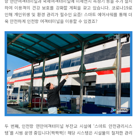
항 연안여객터미널과 국제여객터미널에 미세먼지 측정기 등을 추가 설치
하여 이용객의 건강 보호를 강화할 계획을 갖고 있습니다
.
코로나
19
로
인해 개인위생 및 환경 관리가 필수인 요즘
!
스마트 에어샤워를 통해 더
욱 안전하게 인천항 여객터미널을 이용할 수 있겠죠
?
두 번째
,
인천항 연안여객터미널 부잔교 시설에
‘
스마트 안전관리시스
템
’
를 시범 운영 중입니다
(
짝짝짝
)!
해당 시스템은 시설물의 철저한 관리