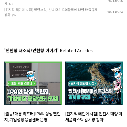
2021.05.06
사
(3)
[전지적 해린이 시점] 항만소식, 선박 대기오염물질에 대한 배출규제
2021.05.04
강화
(3)
'인천항 새소식/인천항 이야기'
Related Articles
[출동! 해룡 리포터] IPA의 상생 챌린
[전지적 해린이 시점] 인천시 해양 미
지, 기업성장 응답센터 운영!
세플라스틱 감시망 강화!