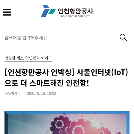
인천항 새소식/인천항 이야기
[인천항만공사 언박싱] 사물인터넷(IoT)
으로 더 스마트해진 인천항!
IPA-해룡이
2021. 5. 10. 18:52