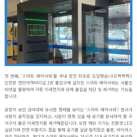
첫 번째
, ‘
스마트 에어샤워
’
를 국내 항만 최초로 도입했습니다
(
짝짝짝
)!
인천항 연안여객터미널
1
번 출입구에 설치된 스마트 에어샤워는 사물인
터넷을 활용하여 각종 미세먼지와 유해 물질을 차단 및 제거하는 기능을
합니다
.
공항의 보안 검색대와 유사한 형태를 보이는
‘
스마트 에어샤워
’!
센서가
사람의 움직임을 감지하고
,
사람이 멈춰 섰을 때 공기를 분사하여 몸 구
석구석 붙은 미세먼지를 제거해준답니다
.
또한 해당 기기는 친환경
LED
살균기와 천연 피톤치드 겔을 통해 공기를 살균
·
탈취함은 물론
,
바이러스
까지 차단하죠
.
게다가 스마트 에어샤워는
24
시간 실내 공기질을 분석하