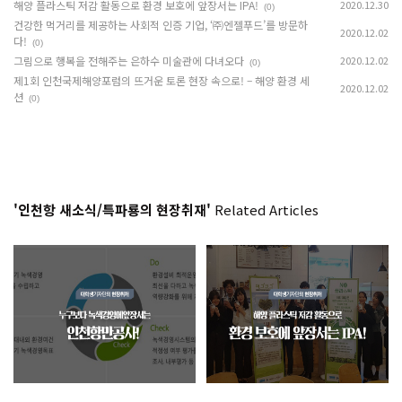
해양 플라스틱 저감 활동으로 환경 보호에 앞장서는 IPA!
2020.12.30
(0)
건강한 먹거리를 제공하는 사회적 인증 기업, ‘㈜엔젤푸드’를 방문하
2020.12.02
다!
(0)
그림으로 행복을 전해주는 은하수 미술관에 다녀오다
2020.12.02
(0)
제1회 인천국제해양포럼의 뜨거운 토론 현장 속으로! – 해양 환경 세
2020.12.02
션
(0)
'인천항 새소식/특파룡의 현장취재'
Related Articles