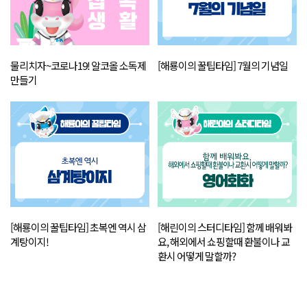
물리치자~코로나19! 알코올 소독제
[해룡이의 꿀팁타임] 7월의 기념일
만들기
[해룡이의 꿀팁타임] 초복엔 역시 삼
[해린이의 스터디타임] 함께 배워봐
계탕이지!
요, 해외에서 쇼핑할때 환불이나 교
환시 어떻게 말할까?