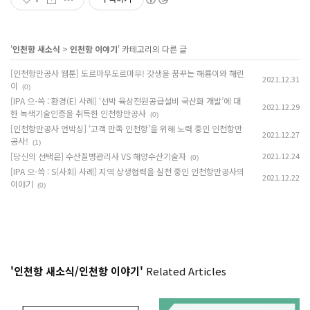
'
인천항 새소식
>
인천항 이야기
' 카테고리의 다른 글
[인천항만공사 웹툰] 도르마무도르마무! 갓생을 꿈꾸는 해룡이와 해린
2021.12.31
이
(0)
[IPA 으-쓱 : 환경(E) 사례] ‘선박 육상전원공급설비 국산화 개발’에 대
2021.12.29
한 녹색기술인증을 취득한 인천항만공사
(0)
[인천항만공사 언박싱] ‘고객 만족 인천항’을 위해 노력 중인 인천항만
2021.12.27
공사!
(1)
[당신의 선택은] 수산질병관리사 VS 해양수산기술자
2021.12.24
(0)
[IPA 으-쓱 : S(사회) 사례] 지역 상생협력을 실천 중인 인천항만공사의
2021.12.22
이야기
(0)
'인천항 새소식/인천항 이야기'
Related Articles