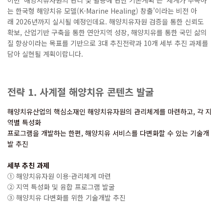
는 한국형 해양치유 모델
(K-Marine Healing)
창출
’
이라는 비전 아
래
2026
년까지 실시될 예정인데요
.
해양치유자원 검증을
통한 신뢰도
확보
,
산업기반 구축을 통한 연안지역 성장
,
해양
치유를
통한 국민 삶의
질 향상이라는 목표를 기반으로
3
대 추진전략과
10
개 세부 추진 과제를
담아 실현될 계획이랍니다
.
전략
1.
사계절 해양치유 콘텐츠 발굴
해양치유산업의 핵심소재인 해양치유자원의 관리체계를 마련하고
,
각 지
역별 특성화
프로그램을 개발하는 한편
,
해양치유 서비스를 다변화할 수 있는 기술개
발 추진
세부 추친 과제
①
해양치유자원 이용
·
관리체계 마련
②
지역 특성화 및 융합 프로그램 발굴
③
해양치유 다변화를 위한 기술개발 추진