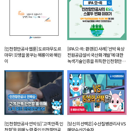
[인천항만공사 웹툰] 도르마무도르
[IPA 으-쓱 : 환경(E) 사례] ‘선박 육상
마무! 갓생을 꿈꾸는 해룡이와 해린
전원공급설비 국산화 개발’에 대한
이
녹색기술인증을 취득한 인천항만공
사
[인천항만공사 언박싱] ‘고객 만족 인
[당신의 선택은] 수산질병관리사 VS
천항’을 위해 노력 중인 인천항만공
해양수산기술자