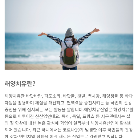
해양치유란
?
해양치유란 바닷바람
,
파도소리
,
바닷물
,
갯벌
,
백사장
,
해양생물 등 바다
자원을 활용하여 체질을 개선하고
,
면역력을 증진시키는 등 국민의 건강
증진을 위해 실시되는 모든 활동을 말합니다
.
해양치유산업은 해양치유활
동으로 이루어진 신산업인데요
.
특히
,
독일
,
프랑스 등 서구권에서는 삶
의 질 향상에 대한 높은 관심에 힘입어 일찍부터 해양치유산업이 활성화
되어 왔습니다
.
최근 국내에서는 코로나
19
가 발생한 이후 국민들의 건강
한 삶과 연안지역 성장을 이끌 새로운 산업으로 각광받고 있답니다
.