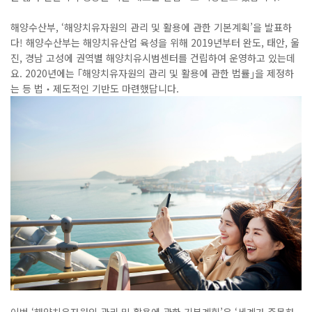
해양수산부
, ‘
해양치유자원의 관리 및 활용에 관한 기본계획
’
을 발표하
다
!
해양수산부는 해양치유산업 육성을 위해
2019
년부터 완도
,
태안
,
울
진
,
경남 고성에 권역별 해양치유시범센터를 건립하여 운영하고 있는데
요
. 2020
년에는
｢
해양치유자원의 관리 및 활용에 관한 법률
｣
을 제정하
는 등 법
‧
제도적인 기반도 마련했답니다
.
이번
‘
해양치유자원의 관리 및 활용에 관한 기본계획
’
은
‘
세계가 주목하