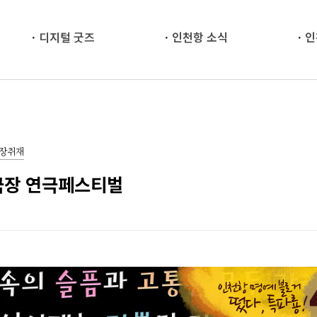
디지털 굿즈
인천항 소식
인
현장취재
소극장 연극페스티벌