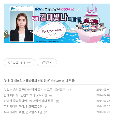
공감
구독하기
'
인천항 새소식
>
특파룡의 현장취재
' 카테고리의 다른 글
맛있는 음식을 바다와 함께 즐기는 그곳! 북성포구!
2014.07.04
(0)
함께 떠나요! 인천의 책과 교육기행
2014.07.02
(0)
바다가 궁금하다면? 水요일엔 바다 톡톡!
2014.06.27
(1)
무역거래의 핵심, 인코텀즈 2편
2014.06.25
(14)
무역거래의 핵심, 인코텀즈 1편
2014.06.23
(13)