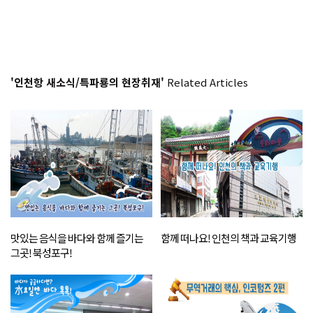
'인천항 새소식/특파룡의 현장취재'
Related Articles
맛있는 음식을 바다와 함께 즐기는
함께 떠나요! 인천의 책과 교육기행
그곳! 북성포구!