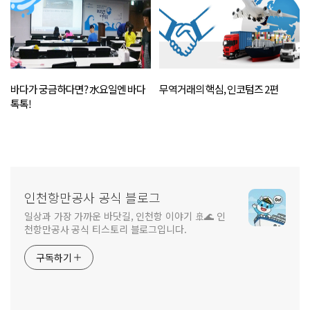
바다가 궁금하다면? 水요일엔 바다
무역거래의 핵심, 인코텀즈 2편
톡톡!
인천항만공사 공식 블로그
일상과 가장 가까운 바닷길, 인천항 이야기 🚢🌊 인
천항만공사 공식 티스토리 블로그입니다.
구독하기