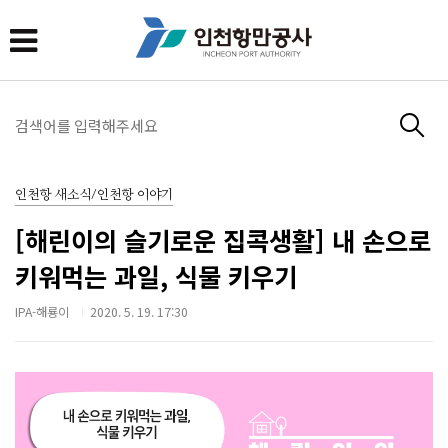
인천항 새소식/인천항 이야기
[해린이의 슬기로운 집콕생활] 내 손으로
키워먹는 과일, 식물 키우기
IPA-해룡이
2020. 5. 19. 17:30