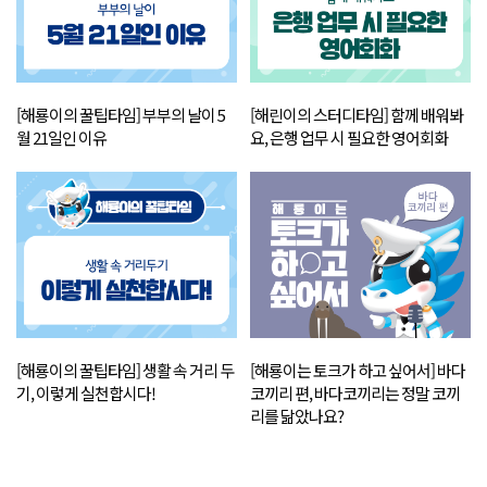
[해룡이의 꿀팁타임] 부부의 날이 5
[해린이의 스터디타임] 함께 배워봐
월 21일인 이유
요, 은행 업무 시 필요한 영어회화
[해룡이의 꿀팁타임] 생활 속 거리 두
[해룡이는 토크가 하고 싶어서] 바다
기, 이렇게 실천합시다!
코끼리 편, 바다코끼리는 정말 코끼
리를 닮았나요?