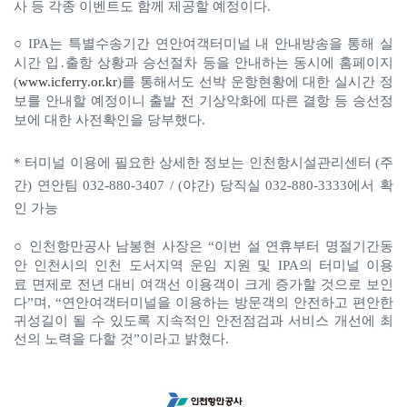
사 등 각종 이벤트도 함께 제공할 예정이다.
○ IPA는 특별수송기간 연안여객터미널 내 안내방송을 통해
실
시간 입․출항 상황과 승선절차 등을 안내하는 동시에
홈페이지
(
www.icferry.or.kr
)를
통해서도 선박 운항현황에 대한
실시간 정
보를 안내할 예정이니 출발 전 기상악화에 따른 결항 등 승선정
보에 대한 사전확인을 당부했다.
*
터미널 이용에 필요한 상세한 정보는 인천항시설관리센터 (주
간) 연안팀
032-880-3407 / (야간) 당직실 032-880-3333에서 확
인 가능
○
인천항만공사 남봉현 사장은 “이번 설 연휴부터 명절기간동
안
인천시의 인천 도서지역 운임 지원 및 IPA의 터미널 이용
료
면제로 전년 대비 여객선 이용객이 크게 증가할 것으로
보인
다”며, “연안여객터미널을 이용하는 방문객의 안전하고 편안한
귀성길이 될 수 있도록 지속적인 안전점검과 서비스 개선에 최
선의 노력을 다할 것”이라고 밝혔다.