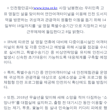
○
인천항만공사(
www.icpa.or.kr
, 사장 남봉현)는 우리민족 고
유
명절인 설을 맞이하여 연안여객터미널을 이용해 인천 도서
지
역을 방문하는 귀성객과 관광객의 원활한 이동을 돕기 위해
14
일부터 18일까지를 ‘설 명절 특별수송기간’으로 지정하고 비상
근무체제에 돌입한다고 8일 밝혔다.
○ IPA에 따르면 설 명절 연휴에 대비해 다중이용시설인 여객
터
미널의 화재 및 각종 안전사고 예방을 위해 시설물 점검을
수시
로 실시하고, 특별수송기간 중 비상연락망을 유지해
안전사고
발생시 신속한 초기대응이 가능하도록 대응체계를 구축할 예정
이다.
○
특히, 특별수송기간 중 연안여객터미널 내 안전체험관을
운영
해 귀성객과 관광객을 대상으로 심폐소생술 교육 프로그램 등
체험형 안전 프로그램을 제공해 안전의식 확산에도 힘쓸 방침이
다.
○ 또한, 2018년 무술년을 맞이해 새해 소망을 적어 다짐하는
‘소
망나무’를 대합실에 설치하고, 출항 전 대기시간 동안
이용할 수
있는 제기, 투호, 윷놀이 등 실내 민속놀이와
키다리 피에로 행