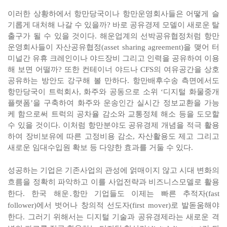
이러한 상황하에서 항만당국이나 항만운영회사들은 어떻게 슬
기롭게 대처해 나갈 수 있을까? 바로 공유경제 모델이 새로운 탈
출구가 될 수 있을 것이다. 해운업계의 선박공유협정처럼 항만
운영회사들이 자산공유협정(asset sharing agreement)을 맺어 터
미널간 유휴 크레인이나 야드장비 그리고 인력을 공유하여 이용
해 보면 어떨까? 또한 컨테이너 야드나 CFS의 여유공간을 상호
공유하는 방안도 강구해 볼 만하다. 항만배후수송 측면에서도
항만당국이 트럭회사, 화주와 공동으로 소위 ‘디지털 화물중개
플랫폼’을 구축하여 화주와 운송인간 실시간 정보교환을 가능
케 함으로써 트럭의 공차율 감소와 교통정체 해소 등을 도모할
수 있을 것이다. 이처럼 항만분야도 공유경제 개념을 적극 활용
하여 장비보유에 따른 고정비용 감소, 자산활용도 제고 그리고
새로운 임대수입원 확보 등 다양한 효과를 거둘 수 있다.
성공하는 기업은 기존사업의 관성에 얽매이지 않고 시대 변화의
흐름을 정확히 파악하고 이를 사업전략과 비즈니스모델로 활용
한다. 한국 해운․항만 기업들도 이제는 빠른 추적자(fast
follower)에서 벗어나 창의적 선도자(first mover)로 발돋움해야
한다. 그러기 위해서는 디지털 기술과 공유경제라는 새로운 격