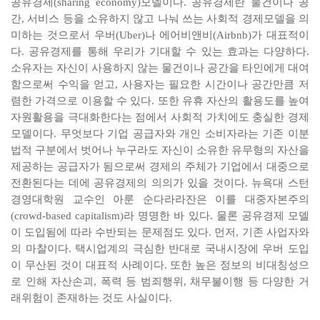
공유경제(sharing economy)모델이다. 공유경제란 물건이나 공
간, 서비스 등을 소유하지 않고 나눠 쓰는 사회적 경제모델을 의
미하는 것으로서 우버(Uber)나 에어비앤비(Airbnb)가 대표적이
다. 공유경제를 통해 우리가 기대할 수 있는 효과는 다양하다.
소유자는 자신이 사용하지 않는 물건이나 공간을 타인에게 대여
함으로써 수익을 얻고, 사용자는 필요한 시간이나 공간만큼 저
렴한 가격으로 이용할 수 있다. 또한 유휴 자산의 활용도를 높여
자원활용을 극대화한다는 점에서 사회적 가치에도 충실한 경제
모델이다. 무엇보다 기업 공급자와 개인 소비자라는 기존 이분
법적 구분에서 벗어나 누구라도 자신이 소유한 유무형의 자산을
제공하는 공급자가 됨으로써 경제의 주체가 기업에서 대중으로
전환된다는 데에 공유경제의 의의가 있을 것이다. 뉴욕대 스턴
경영대학원 교수인 아룬 순다라라잔은 이를 대중자본주의
(crowd-based capitalism)라 명명한 바 있다. 물론 공유경제 모델
이 도입됨에 따라 수반되는 문제점도 있다. 먼저, 기존 사업자와
의 마찰이다. 택시업계의 극심한 반대로 국내시장에 우버 도입
이 무산된 것이 대표적 사례이다. 또한 높은 정보의 비대칭성으
로 인해 자산손괴, 폭력 등 범죄행위, 채무불이행 등 다양한 거
래위험이 존재하는 것도 사실이다.