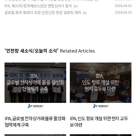
IPA, 제33회 한국해양소년단 연합선서식 참석
2018.04.30
(0)
글로벌 화주·포워더 초청 인천신항 현장 설명회 개최
2018.04.26
(0)
'인천항 새소식/오늘의 소식'
Related Articles
IPA, 글로벌 전자상거래 물류 활성화
IPA, 인도 항로 개설 위한 현지 교두
협력체계 구축
보 마련