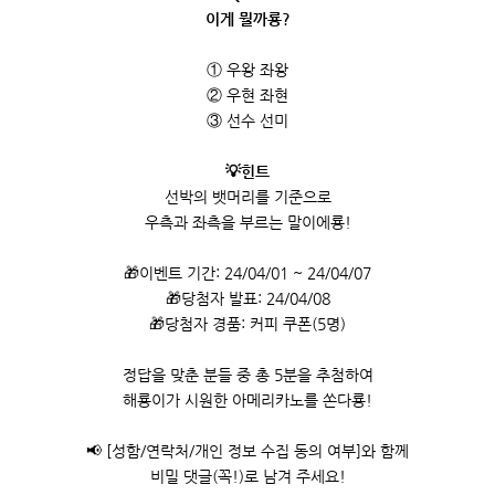
이게 뭘까룡?
① 우왕 좌왕
② 우현 좌현
③ 선수 선미
💡힌트
선박의 뱃머리를 기준으로
우측과 좌측을 부르는 말이에룡!
🎁이벤트 기간: 24/04/01 ~ 24/04/07
🎁당첨자 발표: 24/04/08
🎁당첨자 경품: 커피 쿠폰(5명)
정답을 맞춘 분들 중 총 5분을 추첨하여
해룡이가 시원한 아메리카노를 쏜다룡!
📢 [성함/연락처/개인 정보 수집 동의 여부]와 함께
비밀 댓글(꼭!)로 남겨 주세요!