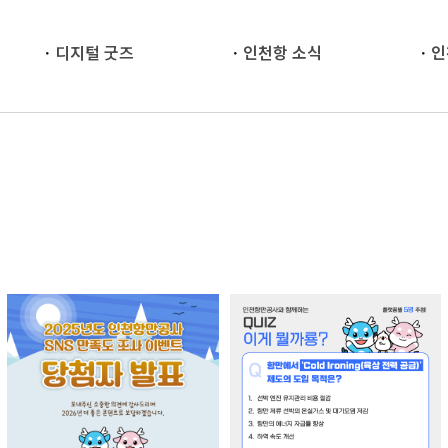
디지털 굿즈
인천항 소식
인