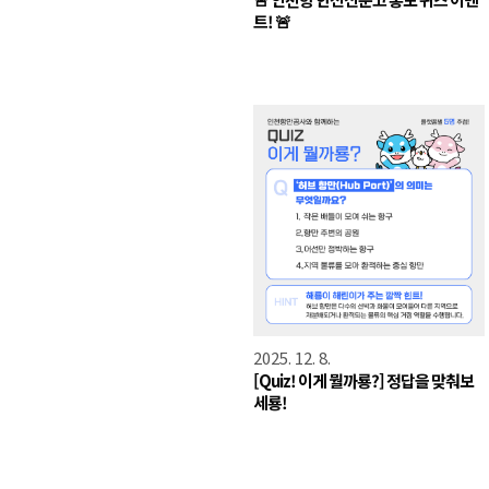
트! 🚨
2025. 12. 8.
[Quiz! 이게 뭘까룡?] 정답을 맞춰보
세룡!