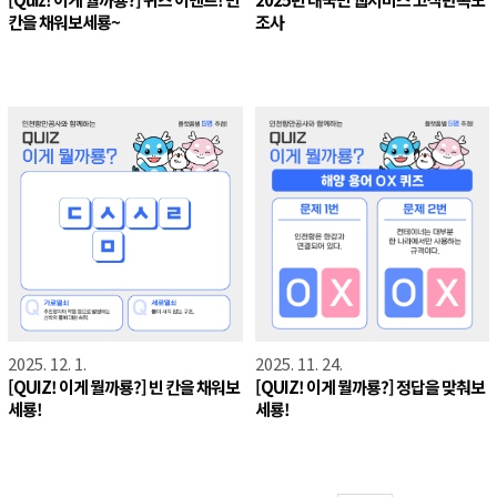
칸을 채워보세룡~
조사
2025. 12. 1.
2025. 11. 24.
[QUIZ! 이게 뭘까룡?] 빈 칸을 채워보
[QUIZ! 이게 뭘까룡?] 정답을 맞춰보
세룡!
세룡!