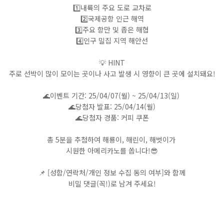
1️⃣내륙의 주요 도로 교차로
2️⃣국제공항 인근 해역
3️⃣주요 항만 및 좁은 해협
4️⃣인구 밀집 지역 해안선
💡 HINT
주로 선박이 많이 모이는 곳이나 사고 발생 시 영향이 큰 곳에 설치돼요!
🌊이벤트 기간: 25/04/07(월) ~ 25/04/13(일)
🌊당첨자 발표: 25/04/14(월)
🌊당첨자 경품: 커피 쿠폰
총 5분을 추첨하여 해룡이, 해린이, 해벗이가
시원한 아메리카노를 쏩니다!😎
📌 [성함/연락처/개인 정보 수집 동의 여부]와 함께
비밀 댓글(꼭!)로 남겨 주세요!