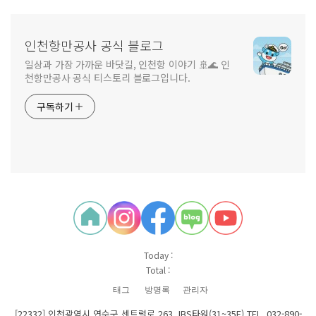
인천항만공사 공식 블로그
일상과 가장 가까운 바닷길, 인천항 이야기 🚢🌊 인
천항만공사 공식 티스토리 블로그입니다.
구독하기
Today :
Total :
태그
방명록
관리자
[22332] 인천광역시 연수구 센트럴로 263, IBS타워(31~35F) TEL. 032-890-