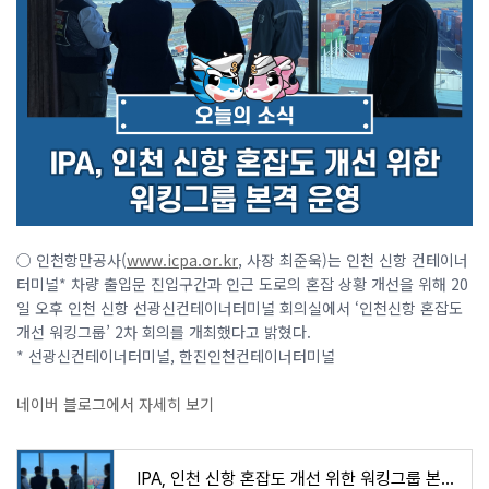
○ 인천항만공사(
www.icpa.or.kr
, 사장 최준욱)는 인천 신항 컨테이너
터미널* 차량 출입문 진입구간과 인근 도로의 혼잡 상황 개선을 위해 20
일 오후 인천 신항 선광신컨테이너터미널 회의실에서 ‘인천신항 혼잡도
개선 워킹그룹’ 2차 회의를 개최했다고 밝혔다.
* 선광신컨테이너터미널, 한진인천컨테이너터미널
네이버 블로그에서 자세히 보기
IPA, 인천 신항 혼잡도 개선 위한 워킹그룹 본격 운영