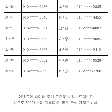
최
*
해
010-****-9486
최
*
철
010-****-2885
최
*
정
010-****-3846
최
*
수
010-****-4455
최
*
임
010-****-3571
표
*
형
010-****-0082
최
*
우
010-****-6960
하
*
주
010-****-9085
최
*
일
010-****-2406
하
*
철
010-****-2412
최
*
현
010-****-6862
하
*
연
010-****-9528
최
*
희
010-****-7899
하
*
철
010-****-7260
이벤트에 참여해 주신 모든분들 감사드립니다
앞으로 700만 돌파 될 때까지 많은 관심 가져주세룡!