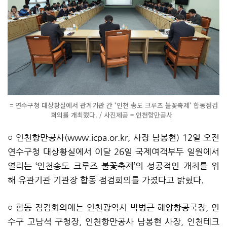
= 연수구청 대상황실에서 관계기관 간 ‘인천 송도 크루즈 불꽃축제‘ 합동점검
회의를 개최했다. / 사진제공 = 인천항만공사
○ 인천항만공사(www.icpa.or.kr, 사장 남봉현) 12일 오전
연수구청 대상황실에서 이달 26일 국제여객부두 일원에서
열리는 ‘인천송도 크루즈 불꽃축제’의 성공적인 개최를 위
해 유관기관 기관장 합동 점검회의를 가졌다고 밝혔다.
○ 합동 점검회의에는 인천광역시 박병근 해양항공국장, 연
수구 고남석 구청장, 인천항만공사 남봉현 사장, 인천테크