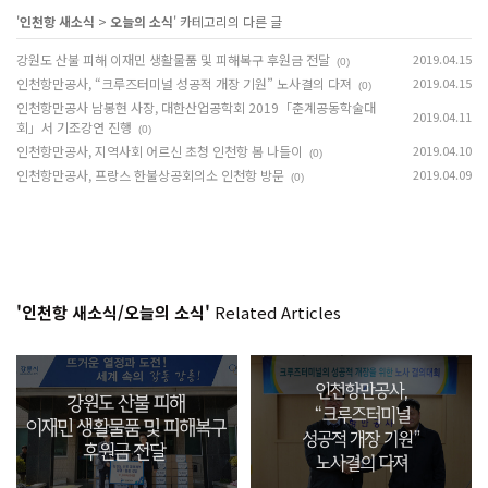
'
인천항 새소식
>
오늘의 소식
' 카테고리의 다른 글
강원도 산불 피해 이재민 생활물품 및 피해복구 후원금 전달
2019.04.15
(0)
인천항만공사, “크루즈터미널 성공적 개장 기원” 노사결의 다져
2019.04.15
(0)
인천항만공사 남봉현 사장, 대한산업공학회 2019「춘계공동학술대
2019.04.11
회」서 기조강연 진행
(0)
인천항만공사, 지역사회 어르신 초청 인천항 봄 나들이
2019.04.10
(0)
인천항만공사, 프랑스 한불상공회의소 인천항 방문
2019.04.09
(0)
'인천항 새소식/오늘의 소식'
Related Articles