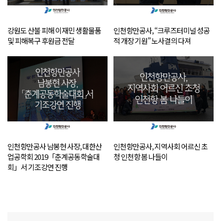
강원도 산불 피해 이재민 생활물품
인천항만공사, “크루즈터미널 성공
및 피해복구 후원금 전달
적 개장 기원” 노사결의 다져
인천항만공사 남봉현 사장, 대한산
인천항만공사, 지역사회 어르신 초
업공학회 2019「춘계공동학술대
청 인천항 봄 나들이
회」서 기조강연 진행