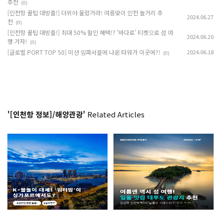
추천
(0)
[인천항 꿀팁 대방출!] 더위야 물렀거라! 여름맞이 인천 놀거리 추
2024.06.27
천
(0)
[인천항 꿀팁 대방출!] 최대 50% 할인 혜택!? '바다로' 티켓으로 섬 여
2024.06.20
행 가자!
(0)
[글로벌 PORT TOP 50] 미션 임파서블에 나온 타워가 이곳에?!
2024.06.18
(0)
'[인천항 정보]/해양관광'
Related Articles