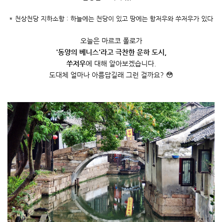
*
천상천당
지하소항
:
하늘에는 천당이 있고 땅에는 항저우와 쑤저우가 있다
오늘은
마르코
폴로가
'
동양의 베니스
'
라고 극찬한 운하 도시
,
쑤저우
에 대해 알아보겠습니다
.
도대체 얼마나 아름답길래 그런 걸까요
?
😳