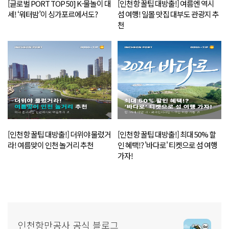
[글로벌 PORT TOP 50] K-물놀이 대
[인천항 꿀팁 대방출!] 여름엔 역시
세! ‘워터밤’이 싱가포르에서도?
섬 여행! 일몰 맛집 대부도 관광지 추
천
[인천항 꿀팁 대방출!] 더위야 물렀거
[인천항 꿀팁 대방출!] 최대 50% 할
라! 여름맞이 인천 놀거리 추천
인 혜택!? '바다로' 티켓으로 섬 여행
가자!
인천항만공사 공식 블로그