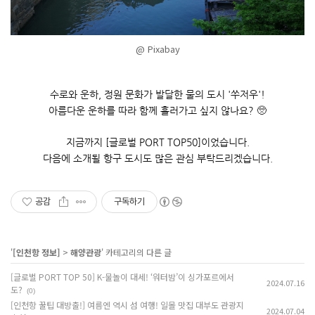
@ Pixabay
수로와 운하
,
정원 문화가 발달한 물의 도시
'
쑤저우
'!
아름다운 운하를 따라 함께 흘러가고 싶지 않나요
?
🥺
지금까지
[
글로벌
PORT TOP50]
이었습니다
.
다음에 소개될 항구 도시도 많은 관심 부탁드리겠습니다
.
공감
구독하기
'
[인천항 정보]
>
해양관광
' 카테고리의 다른 글
[글로벌 PORT TOP 50] K-물놀이 대세! ‘워터밤’이 싱가포르에서
2024.07.16
도?
(0)
[인천항 꿀팁 대방출!] 여름엔 역시 섬 여행! 일몰 맛집 대부도 관광지
2024.07.04