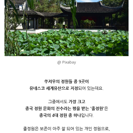
@ Pixabay
쑤저우의 정원들 중
9
곳이
유네스코 세계유산으로 지정
되어 있는데요
.
그중에서도
가장 크고
중국 정원 문화의 진수라는 평을 받는
'
졸정원
'
은
중국의
4
대 정원 중 하나
입니다
.
졸정원은 보존이 아주 잘 되어 있는 개인 정원으로
,