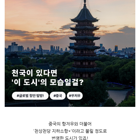
중국의 항저우와 더불어
'
천상천당
지하소항
*
'
이라고 불릴 정도로
번영한 도시가 있죠
!