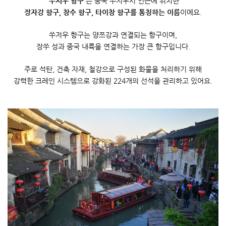
'
쑤저우 항구
'
는 중국 쑤저우시 인근에 위치한
장자강
항구
,
창수 항구
,
타이창
항구를 통칭하는 이름
이에요
.
쑤저우 항구는 양쯔강과 연결되는 항구이며
,
장쑤
성과 중국 내륙을 연결하는 가장 큰 항구입니다
.
주로 석탄
,
건축 자재
,
철강으로 구성된 화물을 처리하기 위해
강력한 크레인 시스템으로 강화된
224
개의 선석을 관리하고 있어요
.