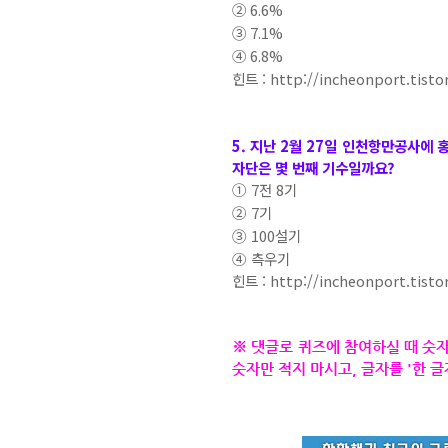
②
6.6%
③
7.1%
④
6.8%
힌트 :
http://incheonport.tist
5. 지난 2월 27일 인천항만공사에
자단은 몇 번째 기수일까요?
①
7전 8기
②
7기
③
100설기
④
측우기
힌트 :
http://incheonport.tist
※ 댓글로 퀴즈에 참여하실 때 숫
숫자만 적지 마시고, 글자를 '한 글자