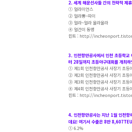
2. 세계 해운선사들 간의 전략적 
①
얼라이언스
②
얼라뽕~따이
③
얼라~얼라 울라울라
④
얼간이 동맹
힌트 :
http://incheonport.tist
3. 인천항만공사에서 인천 초등학교 
터 28일까지 초등야구대회를 개최하
①
제1회 인천항만공사 사장기 초등
②
제2회 인천항만공사 사장기 초등
③
제3회 인천항만공사 사장기 초등
④
제4회 인천항만공사 사장기 초등
힌트 :
http://incheonport.tist
4. 인천항만공사는 지난 1월 인천항에
데요!
여기서 수출은 8만 8,607TE
①
6.2%