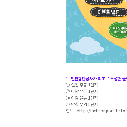
1. 인천항만공사가 최초로 조성한 
① 인천 주공 1단지
② 아암 유통 1단지
③ 아암 물류 1단지
④ 남항 무역 2단지
힌트 :
http://incheonport.tisto