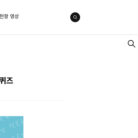
천항 영상
 퀴즈