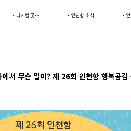
디지털 굿즈
인천항 소식
인
에서 무슨 일이? 제 26회 인천항 행복공감