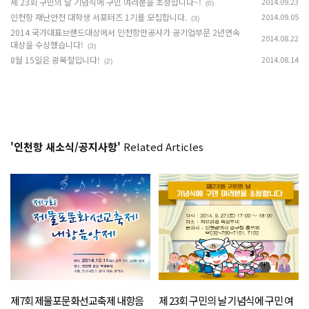
제 23회 구민의 날 기념식에 구민 여러분을 초청합니다~!
2014.09.23
(0)
인천항 재난안전 대학생 서포터즈 1기를 모집합니다.
2014.09.05
(3)
2014 국가대표브랜드대상에서 인천항만공사가 공기업부문 2년연속
2014.08.22
대상을 수상했습니다!
(3)
8월 15일은 광복절입니다!
2014.08.14
(2)
'인천항 새소식/공지사항'
Related Articles
제7회 제물포문화선교축제 내항음
제 23회 구민의 날 기념식에 구민 여