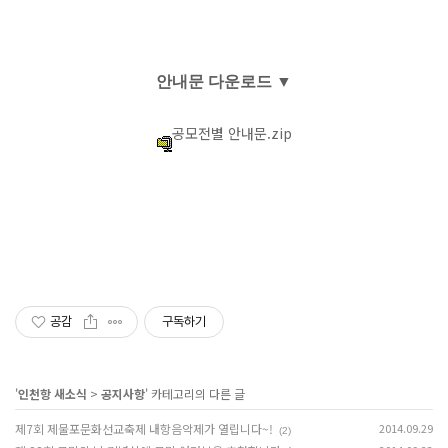
안내문 다운로드
▼
공모전별 안내문.zip
공감
구독하기
'
인천항 새소식
>
공지사항
' 카테고리의 다른 글
제7회 제물포문화선교축제 내항음악제가 열립니다~!
2014.09.29
(2)