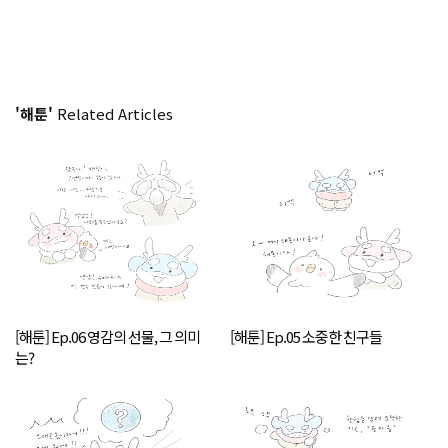
'해툰'
Related Articles
[해툰] Ep.06 영감의 선물, 그 의미
[해툰] Ep.05 소중한 친구들
는?