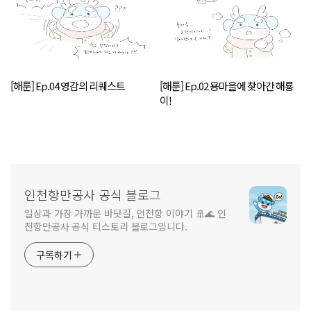
[해툰] Ep.04 영감의 리퀘스트
[해툰] Ep.02 용마을에 찾아간 해룡
이!
인천항만공사 공식 블로그
일상과 가장 가까운 바닷길, 인천항 이야기 🚢🌊 인
천항만공사 공식 티스토리 블로그입니다.
구독하기