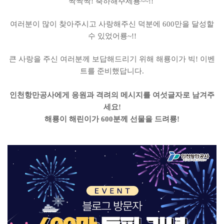
짝짝짝! 축하해주세룡~~!!
여러분이 많이 찾아주시고 사랑해주신 덕분에 600만을 달성할
수 있었어룡~!!
큰 사랑을 주신 여러분께 보답해드리기 위해 해룡이가 빅! 이벤
트를 준비했답니다.
인천항만공사에게 응원과 격려의 메시지를 여섯글자로 남겨주
세요!
해룡이 해린이가 600분께 선물을 드려룡!