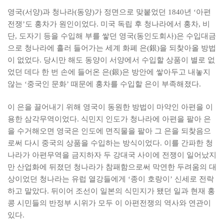
영국(서양)과 청나라(동양)가 정면으로 맞붙었던 1840년 ‘아편
전쟁’도 홍차가 원인이었다. 미국 독립 후 청나라에서 홍차, 비
단, 도자기 등을 수입해 부를 쌓던 영국(동인도회사)은 수입대금
으로 청나라에 흘러 들어가는 세계 화폐 은(銀)을 되찾아올 방법
이 없었다. 당시만 해도 동양이 서양에서 수입할 상품이 별로 없
었던 데다 한 번 손에 들어온 은(銀)은 방안에 쌓아두고 내놓지
않는 ‘중국인 문화’ 때문에 홍차를 수입할 은이 부족해졌다.
이 은을 끌어내기 위해 영국이 동원한 방법이 마약인 아편을 이
용한 삼각무역이었다. 식민지 인도가 청나라에 아편을 팔아 은
을 수거해오면 영국은 인도에 면직물을 팔아 그 은을 되찾음으
로써 다시 중국의 상품을 수입하는 방식이었다. 이를 간파한 청
나라가 아편무역을 금지하자 두 강대국 사이에 전쟁이 일어났지
만 산업화에 뒤졌던 청나라가 참패함으로써 막연한 두려움의 대
상이었던 청나라는 유럽 열강들에게 ‘종이 호랑이’ 신세로 전락
하고 말았다. 뒤이어 조선이 일본의 식민지가 됐던 일과 현재 홍
콩 시민들의 반정부 시위가 모두 이 아편전쟁의 역사와 연관이
있다.