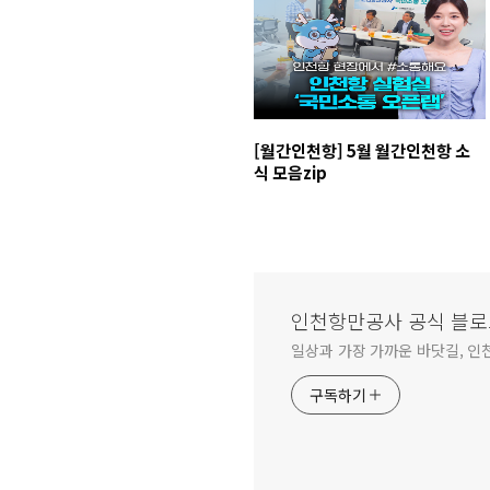
[월간인천항] 5월 월간인천항 소
식 모음zip
인천항만공사 공식 블로
일상과 가장 가까운 바닷길, 인
구독하기