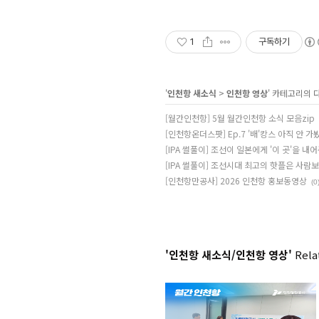
1
구독하기
'
인천항 새소식
>
인천항 영상
' 카테고리의 
[월간인천항] 5월 월간인천항 소식 모음zip
[인천항온더스팟] Ep.7 '배'캉스 아직 안 
[IPA 썰풀이] 조선이 일본에게 '이 곳'을 내
[IPA 썰풀이] 조선시대 최고의 핫플은 사람
[인천항만공사] 2026 인천항 홍보동영상
(0
'인천항 새소식/인천항 영상'
Relat