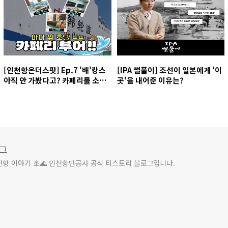
[인천항온더스팟] Ep.7 '배'캉스
[IPA 썰풀이] 조선이 일본에게 '이
아직 안 가봤다고? 카페리를 소개
곳'을 내어준 이유는?
합니다❤️
그
천항 이야기 🚢🌊 인천항만공사 공식 티스토리 블로그입니다.