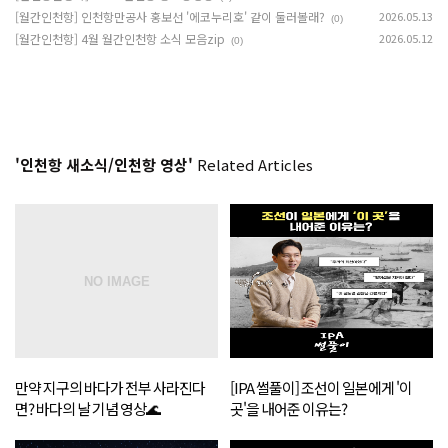
[월간인천항] 인천항만공사 홍보선 '에코누리호' 같이 둘러볼래?
2026.05.13
(0)
[월간인천항] 4월 월간인천항 소식 모음zip
2026.05.12
(0)
'인천항 새소식/인천항 영상'
Related Articles
만약 지구의 바다가 전부 사라진다
[IPA 썰풀이] 조선이 일본에게 '이
면? 바다의 날 기념 영상🌊
곳'을 내어준 이유는?