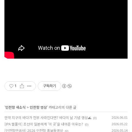
1
구독하기
'
인천항 새소식
>
인천항 영상
' 카테고리의 다른 글
만약 지구의 바다가 전부 사라진다면? 바다의 날 기념 영상🌊
2026.06.01
(0)
[IPA 썰풀이] 조선이 일본에게 '이 곳'을 내어준 이유는?
2026.05.22
(0)
[인천항만공사] 2026 인천항 홍보동영상
2026.05.14
(0)