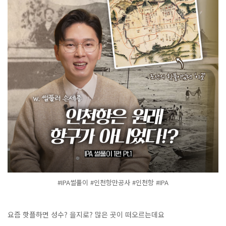
#IPA썰풀이 #인천항만공사 #인천항 #IPA
요즘 핫플하면 성수? 을지로? 많은 곳이 떠오르는데요