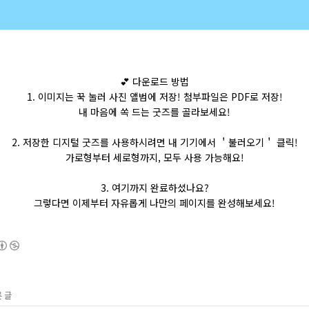
💕 다운로드 방법
1.
이미지는 꾹 눌러 사진 앨범에 저장
!
첨부파일은
PDF
로 저장
!
내 마음에 쏙 드는
굿즈를
골라보세요
!
2.
저장한 디지털
굿즈를
사용하시려면 내 기기에서 ＇불러오기＇ 클릭
!
가로형부터 세로형까지
,
모두 사용 가능해요
!
3.
여기까지 완료하셨나요
?
그렇다면 이제부터 자유롭게 나만의 페이지를 완성해보세요
!
른 글