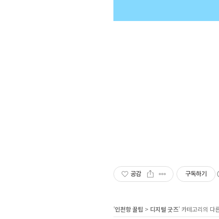
공감
구독하기
'
인천항 꿀팁
>
디지털 굿즈
' 카테고리의 다