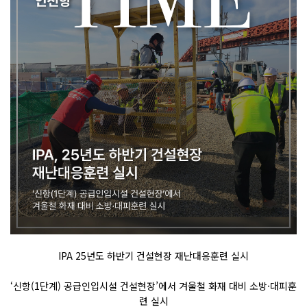
IPA 25
년도 하반기 건설현장 재난대응훈련 실시
‘
신항
(1
단계
)
공급인입시설
건설현장’에서
겨울철 화재 대비 소방
·
대피훈
련 실시