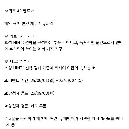
🎉
퀴즈 #이벤트
🎉
해양 용어 빈칸 채우기 QUIZ!
💙
가로: ㅅㅂㅅㄱ
초성 HINT: 선박을 구성하는 부품은 아니고, 독립적인 물건으로서 선박
에 부속되어 쓰이는 여러 가지 기구.
💚
세로: ㅇㄱㅅ
초성 HINT: 선박 검사 기준에 의하여 이급에 속하는 배.
🌊
이벤트 기간: 25/09/01(월) ~ 25/09/07(일)
🌊
당첨자 발표: 25/09/08(월)
🌊
당첨자 경품: 커피 쿠폰
총 5분을 추첨하여 해룡이, 해린이, 해벗이가 시원한 아메리카노를 쏩니
다!
😎