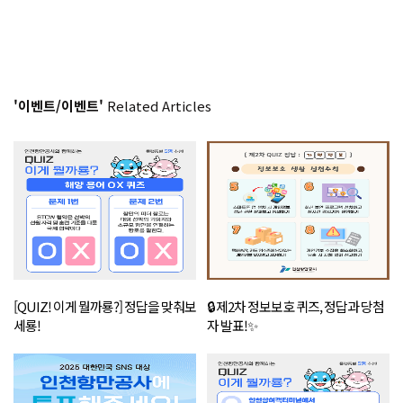
'이벤트/이벤트'
Related Articles
[QUIZ! 이게 뭘까룡?] 정답을 맞춰보
🔒 제2차 정보보호 퀴즈, 정답과 당첨
세룡!
자 발표!✨