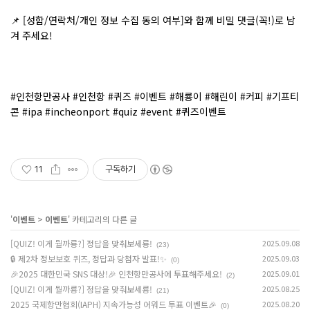
📌
[성함/연락처/개인 정보 수집 동의 여부]와 함께 비밀 댓글(꼭!)로 남
겨 주세요!
#인천항만공사 #인천항 #퀴즈 #이벤트 #해룡이 #해린이 #커피 #기프티
콘 #ipa #incheonport #quiz #event #퀴즈이벤트
11
구독하기
'
이벤트
>
이벤트
' 카테고리의 다른 글
[QUIZ! 이게 뭘까룡?] 정답을 맞춰보세룡!
2025.09.08
(23)
🔒 제2차 정보보호 퀴즈, 정답과 당첨자 발표!✨
2025.09.03
(0)
🎉2025 대한민국 SNS 대상!🎉 인천항만공사에 투표해주세요!
2025.09.01
(2)
[QUIZ! 이게 뭘까룡?] 정답을 맞춰보세룡!
2025.08.25
(21)
2025 국제항만협회(IAPH) 지속가능성 어워드 투표 이벤트🎉
2025.08.20
(0)