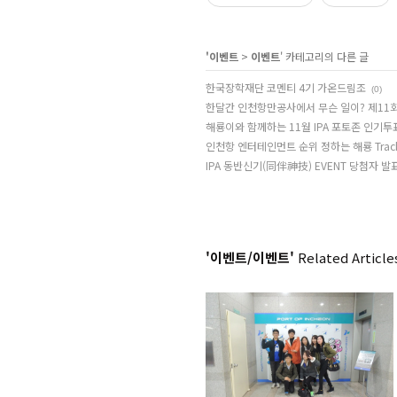
'
이벤트
>
이벤트
' 카테고리의 다른 글
한국장학재단 코멘티 4기 가온드림조
(0)
한달간 인천항만공사에서 무슨 일이? 제11
해룡이와 함께하는 11월 IPA 포토존 인기투
인천항 엔터테인먼트 순위 정하는 해룡 Trac
IPA 동반신기(同伴神技) EVENT 당첨자 발
'이벤트/이벤트'
Related Article