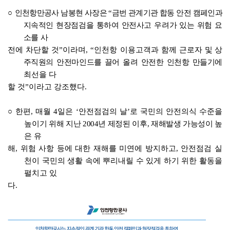
○
인천항만공사 남봉현 사장은
“
금번 관계기관 합동 안전 캠페인과
지속적인 현장점검을 통하여 안전사고 우려가 있는 위험 요
소를
사
전에 차단할 것
”
이라며
, “
인천항 이용고객과 함께 근로자
및 상
주직원의 안전마인드를 끌어 올려 안전한 인천항 만들기에
최선을 다
할 것
”
이라고 강조했다
.
○
한편
,
매월
4
일은
‘
안전점검의 날
’
로 국민의 안전의식 수준을
높이기 위해 지난
2004
년 제정된 이후
,
재해발생 가능성이 높
은
유
해
,
위험 사항 등에 대한 재해를 미연에 방지하고
,
안전점검 실
천이 국민의 생활 속에 뿌리내릴 수 있게 하기 위한 활동을
펼치고 있
다
.