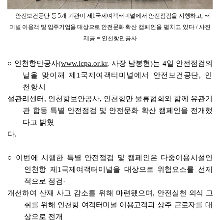
=
안전보건공단 등
5
개 기관이 제
1
국제여객터미널에서 안전점검을
시행하고
,
터
미널 이용객 및 입주기업을 대상으로 안전문화 확산
캠페인을 펼치고 있다
/
사진
제공
=
인천항만공사
○
인천항만공사
(
www.icpa.or.kr
,
사장 남봉현
)
는
4
일 안전점검의
날을 맞이해 제
1
국제여객터미널에서 안전보건공단
,
인
천항
시
설관리센터
,
인천항보안공사
,
인천항만 물류협회와 함께 유관기
관 합동 특별 안전점검 및 안전문화 확산 캠페인을 전개했
다고 밝혔
다
.
○
이번에 시행한 특별 안전점검 및 캠페인은 다중이용시설인
인천항 제
1
국제여객터미널을 대상으로 위험요소를 선제
적으로 점검
·
개선하여 산재 사고 감소를 위해 마련됐으며
,
안전실천
의식 고
취를 위해 인천항 여객터미널 이용고객과 상주 근로자를
대
상으로 전개