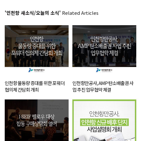
'인천항 새소식/오늘의 소식'
Related Articles
인천항 물동량 증대를 위한 포워더
인천항만공사, AMP 탄소배출권 사
협의체 간담회 개최
업 추진 업무협약 체결