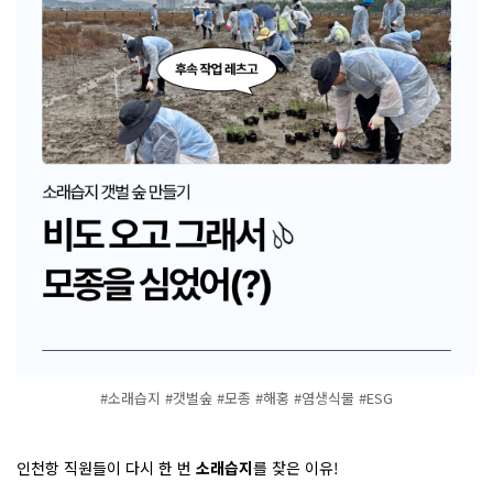
#소래습지 #갯벌숲 #모종 #해홍 #염생식물 #ESG
인천항 직원들이 다시 한 번
소래습지
를 찾은 이유!