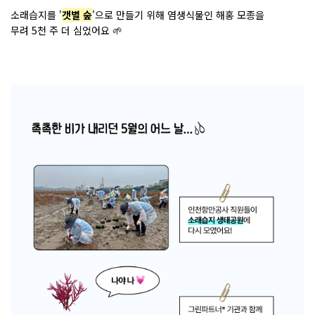
소래습지를 '
갯벌 숲
'으로 만들기 위해 염생식물인 해홍 모종을
무려 5천 주 더 심었어요
🌱