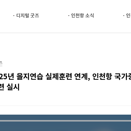
디지털 굿즈
인천항 소식
인
즈
025년 을지연습 실제훈련 연계, 인천항 국
련 실시