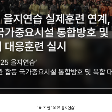
18~21
일
‘2025
을지연습
’