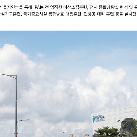
번 을지연습을 통해
IPA
는 전 임직원 비상소집훈련
,
전시 종합상황실 편성 및 
창설기구훈련
,
국가중요시설
통합방호
대응훈련
,
민방공 대피 훈련 등을 실시