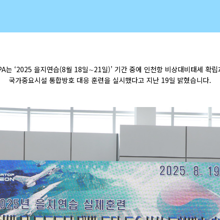
PA
는 ‘
2025
을지연습
(8
월
18
일∼
21
일
)’
기간 중에 인천항 비상대비태세 확립
국가중요시설
통합방호
대응 훈련을 실시했다고 지난
19
일 밝혔습니다
.