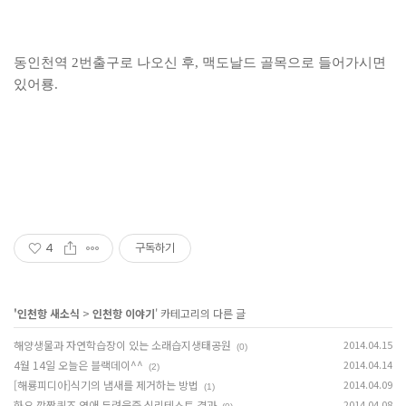
동인천역 2번출구로 나오신 후, 맥도날드 골목으로 들어가시면
있어룡.
4
구독하기
'
인천항 새소식
>
인천항 이야기
' 카테고리의 다른 글
해양생물과 자연학습장이 있는 소래습지생태공원
2014.04.15
(0)
4월 14일 오늘은 블랙데이^^
2014.04.14
(2)
[해룡피디아]식기의 냄새를 제거하는 방법
2014.04.09
(1)
화요 깜짝퀴즈 연애 두려움증 심리테스트 결과
2014.04.08