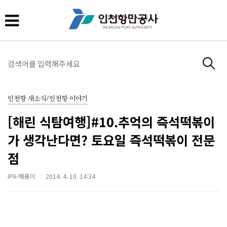
인천항 새소식/인천항 이야기
[해린 식탐여행]#10.추억의 즉석떡볶이
가 생각난다면? 토요일 즉석떡볶이 전문
점
IPA-해룡이
2014. 4. 10. 14:34