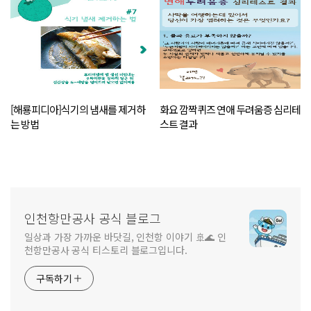
[해룡피디아]식기의 냄새를 제거하
화요 깜짝퀴즈 연애 두려움증 심리테
는 방법
스트 결과
인천항만공사 공식 블로그
일상과 가장 가까운 바닷길, 인천항 이야기 🚢🌊 인
천항만공사 공식 티스토리 블로그입니다.
구독하기