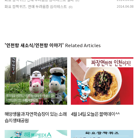
(0)
화요 깜짝퀴즈. 연애 두려움증 심리테스트
2014.04.08
(0)
'인천항 새소식/인천항 이야기'
Related Articles
해양생물과 자연학습장이 있는 소래
4월 14일 오늘은 블랙데이^^
습지생태공원