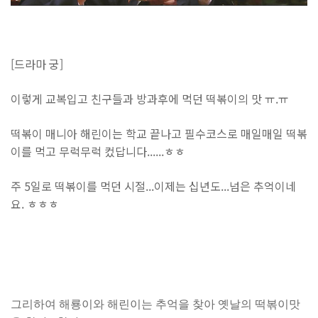
[드라마 궁]
이렇게 교복입고 친구들과 방과후에 먹던 떡볶이의 맛 ㅠ.ㅠ
떡볶이 매니아 해린이는 학교 끝나고 필수코스로 매일매일 떡볶
이를 먹고 무럭무럭 컸답니다......ㅎㅎ
주 5일로 떡볶이를 먹던 시절...이제는 십년도...넘은 추억이네
요. ㅎㅎㅎ
그리하여 해룡이와 해린이는 추억을
찾아 옛날의 떡볶이
맛