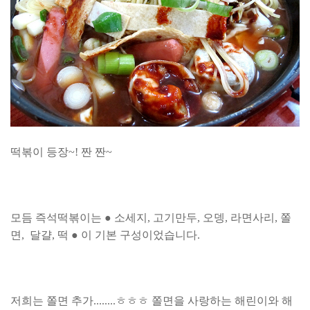
떡볶이 등장~! 짠 짠~
모듬 즉석떡볶이는 ● 소세지, 고기만두, 오뎅, 라면사리, 쫄
면, 달걀, 떡 ● 이 기본 구성이었습니다.
저희는 쫄면 추가........ㅎㅎㅎ 쫄면을 사랑하는 해린이와 해